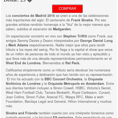
COMPRAR
Los
conciertos de Madrid 2015
se unen a una de las celebraciones
más importantes del siglo: El centenario de
Frank Sinatra
. Por eso
grandes artistas rendirán homenaje a la "Voz" de la mejor manera que
saben, subidos al escenario de
Madgarden
.
Un espectacular concierto en vivo con
Stephen Triffitt
como Frank, sus
amigos Sammy Davies y Deano interpretados por
George Daniel Long
y
Mark Adams
respectivamente. Nadie mejor que ellos para rendir
tributo a los reyes del swing. Por fin llega a la capital el show que cerca
de un millón de personas de todo el mundo ya han visto y aplaudido y
que lleva más de una década representándose permanentemente en el
West End de Londres.
Bienvenidos al
Rat Pack.
Calificarlos simplemente como un tributo sería devaluar los numerosos
años de experiencia y dedicación que han tenido con su representación.
El trío ha actuado con la
BBC Concert Orchestra
, la
Orquesta
Sinfónica de Londres
y la
Orquesta Metropole en Amsterdam
. Entre
sus clientes también incluyen a Simon Cowell, HSBC, Victoria’s Secret,
West Ham Football Club, Tamara Beckwith, Royal Caribeann, Cunard,
Joan Collins, Simon Fuller, Arsenal FC, Wasps RFC, Make a wish
Foundation, Barclays Legal and General, Hilton International y muchos
más.
Sinatra and Friends
también cuenta con una intérprete femenina como
invitada especial y la big band
FS swinging
. Este espectáculo se une