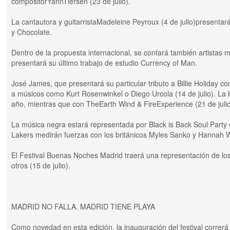
compositorYannTiersen (23 de julio).
La cantautora y guitarristaMadeleine Peyroux (4 de julio)presentará
y Chocolate.
Dentro de la propuesta internacional, se contará también artistas 
presentará su último trabajo de estudio Currency of Man.
José James, que presentará su particular tributo a Billie Holiday c
a músicos como Kurt Rosenwinkel o Diego Urcola (14 de julio). La 
año, mientras que con TheEarth Wind & FireExperience (21 de julio
La música negra estará representada por Black is Back Soul Party 
Lakers medirán fuerzas con los británicos Myles Sanko y Hannah 
El Festival Buenas Noches Madrid traerá una representación de l
otros (15 de julio).
MADRID NO FALLA. MADRID TIENE PLAYA
Como novedad en esta edición, la inauguración del festival correr