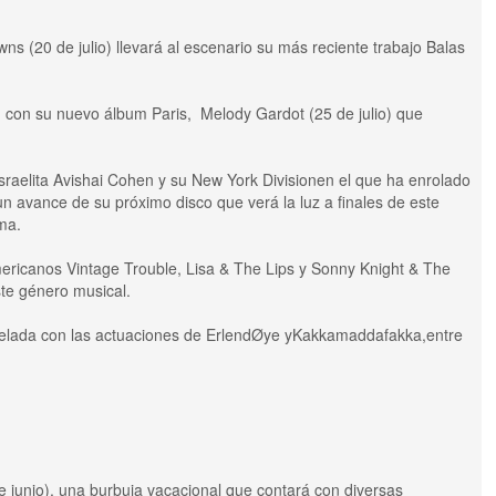
ns (20 de julio) llevará al escenario su más reciente trabajo Balas
o) con su nuevo álbum Paris, Melody Gardot (25 de julio) que
 israelita Avishai Cohen y su New York Divisionen el que ha enrolado
n avance de su próximo disco que verá la luz a finales de este
ima.
mericanos Vintage Trouble, Lisa & The Lips y Sonny Knight & The
te género musical.
 velada con las actuaciones de ErlendØye yKakkamaddafakka,entre
e junio), una burbuja vacacional que contará con diversas