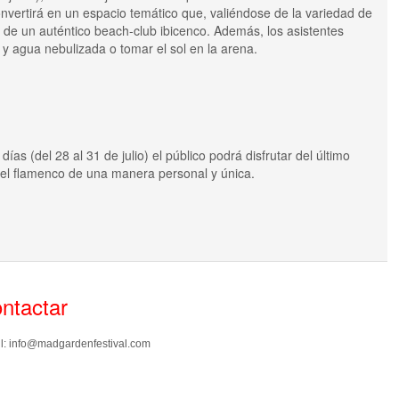
convertirá en un espacio temático que, valiéndose de la variedad de
n de un auténtico beach-club ibicenco. Además, los asistentes
 y agua nebulizada o tomar el sol en la arena.
as (del 28 al 31 de julio) el público podrá disfrutar del último
 del flamenco de una manera personal y única.
ntactar
l:
info@madgardenfestival.com