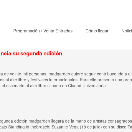
o
Programación / Venta Entradas
Cómo llegar
Notic
ncia su segunda edición
cerca de veinte mil personas, madgarden quiere seguir contribuyendo a 
os al aire libre y festivales internacionales. Para ello presenta una pr
el escenario al aire libre situado en Ciudad Universitaria.
egunda edición madgarden llegará de la mano de artistas consagrados c
abajo Standing in thebreach; Suzanne Vega (18 de julio) con su disco T