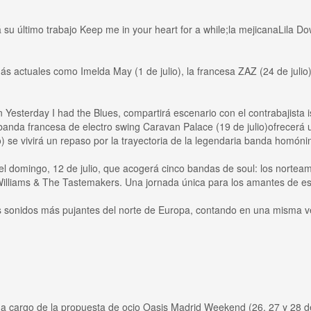
 su último trabajo Keep me in your heart for a while;la mejicanaLila Dow
más actuales como Imelda May (1 de julio), la francesa ZAZ (24 de juli
on Yesterday I had the Blues, compartirá escenario con el contrabajista
banda francesa de electro swing Caravan Palace (19 de julio)ofrecerá u
) se vivirá un repaso por la trayectoria de la legendaria banda homón
el domingo, 12 de julio, que acogerá cinco bandas de soul: los nortea
Williams & The Tastemakers. Una jornada única para los amantes de es
os sonidos más pujantes del norte de Europa, contando en una misma
á a cargo de la propuesta de ocio Oasis Madrid Weekend (26, 27 y 28 d